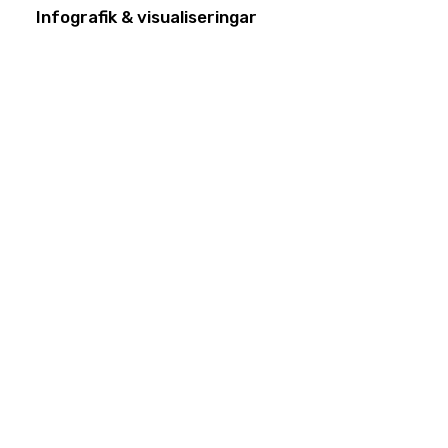
Infografik & visualiseringar
Tydliga diagram, grafer och
illustrationer som gör siffror och
data mer lättförståeliga.
Anpassning för digitala &
tryckta format
Optimerad design för webb, PDF
och print.
Kontakta oss