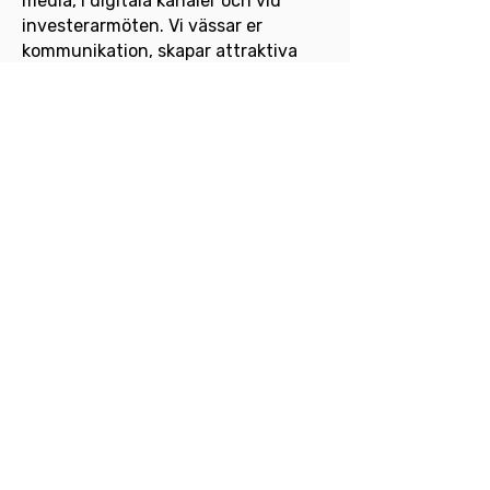
media, i digitala kanaler och vid
investerarmöten. Vi vässar er
kommunikation, skapar attraktiva
presentationsmaterial och
säkerställer att varje del i processen
bygger tillit och intresse.
Vi erbjuder både helhetslösningar
och punktinsatser inom:
Kommunikationsstrategi inför
emission
Investor targeting – hitta rätt
målgrupp
Memorandum, teaser & IR-material
Investerarpresentationer och
investerarmöten
Marknadsföring i digitala och